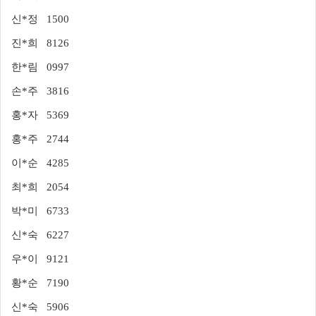
신*정 1500
진*희 8126
한*림 0997
손*주 3816
홍*자 5369
홍*주 2744
이*순 4285
최*희 2054
박*미 6733
신*숙 6227
우*이 9121
황*순 7190
신*숙 5906