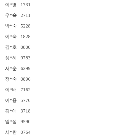
이*영 1731
우*숙 2711
박*숙 5228
이*숙 1828
김*호 0800
성*혜 9783
서*순 6299
정*숙 0896
이*배 7162
이*용 5776
김*애 3718
임*성 9590
서*란 0764