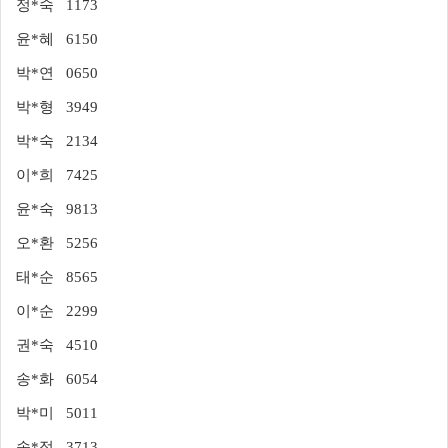
정*숙 1173
윤*혜 6150
박*연 0650
박*형 3949
박*숙 2134
이*희 7425
윤*숙 9813
오*환 5256
태*순 8565
이*순 2299
권*숙 4510
송*화 6054
박*미 5011
송*정 3713