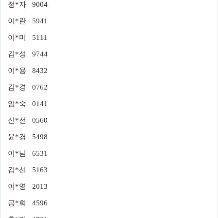
정*자 9004
이*란 5941
이*미 5111
김*성 9744
이*용 8432
김*경 0762
임*숙 0141
신*선 0560
윤*경 5498
이*님 6531
김*선 5163
이*영 2013
공*희 4596