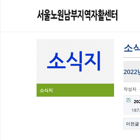
소
202
작성자
소식지
20
18
이전글