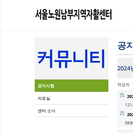
공
202
작성자
공지사항
20
자료실
12
센터 소식
20
88