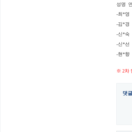
성명 연
-최*영
-김*경
-신*숙
-신*선
-현*향
※ 2차
댓