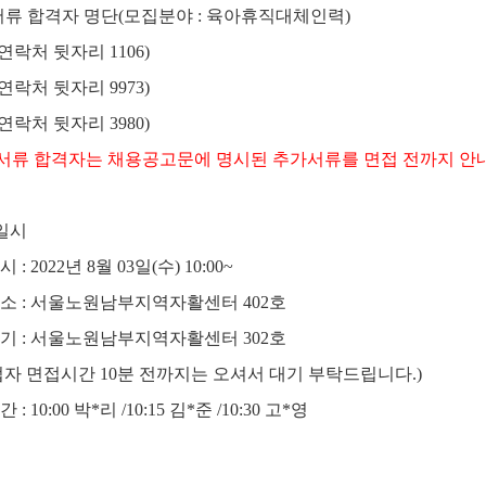
서류 합격자 명단
(
모집분야
:
육아휴직대체인력
)
연락처 뒷자리
1106)
연락처 뒷자리 9973
)
연락처 뒷자리
3980)
 서류 합격자는 채용공고문에 명시된 추가서류를 면접 전까지 안
일시
일시
: 2022
년
8
월
03
일
(
수
) 10:00~
장소
:
서울노원남부지역자활센터
402
호
대기
:
서울노원남부지역자활센터
302
호
접자 면접시간
10
분 전까지는 오셔서 대기 부탁드립니다
.)
시간
: 10:00
박
*
리
/10:15
김
*
준
/10:30
고
*
영