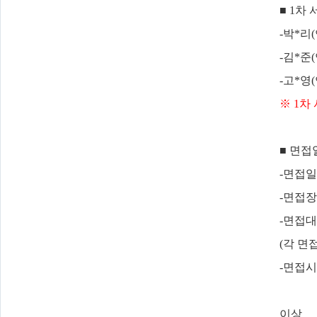
■
1
차 
-
박
*
리
(
-
김
*
준
(
-
고
*
영
(
※
1
차
■
면접
-
면접
-
면접
-
면접
(
각 면
-
면접
이상